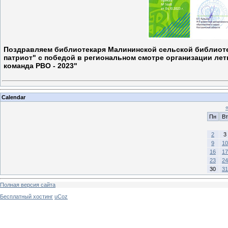
Поздравляем библиотекаря Малининской сельской библиоте
патриот" с победой в региональном смотре организации лет
команда РВО - 2023"
Calendar
Пн
Вт
2
3
9
10
16
17
23
24
30
31
Полная версия сайта
Бесплатный хостинг
uCoz