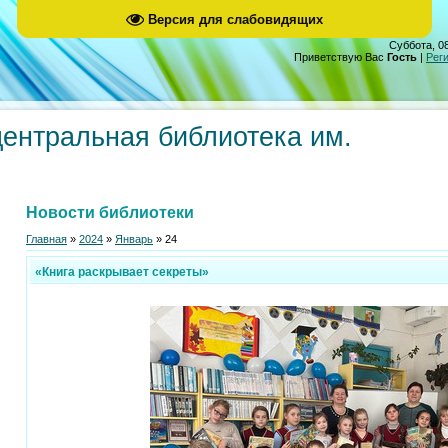
Версия для слабовидящих
Суббота, 08
Приветствую Вас
Гость
|
Рег
центральная библиотека им.
Новости библиотеки
Главная
»
2024
»
Январь
»
24
«Книга раскрывает секреты»