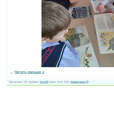
...
Читать дальше »
Просмотров:
225
|
Добавил:
bimm08
|
Дата:
24.01.2024
|
Комментарии (0)