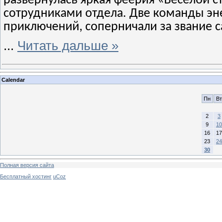
развернулась яркая феерия «Веселой с
сотрудниками отдела. Две команды эн
приключений, соперничали за звание с
...
Читать дальше »
Calendar
Пн
Вт
2
3
9
10
16
17
23
24
30
Полная версия сайта
Бесплатный хостинг
uCoz