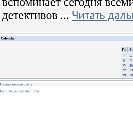
вспоминает сегодня всем
детективов
...
Читать даль
Calendar
«
Пн
Вт
1
2
8
9
15
16
22
23
29
30
Полная версия сайта
Бесплатный хостинг
uCoz