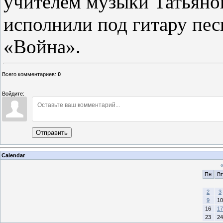
учителем музыки Татьян
исполнили под гитару пе
«Война».
Всего комментариев
:
0
Войдите:
Отправить
Calendar
Пн
Вт
2
3
9
10
16
17
23
24