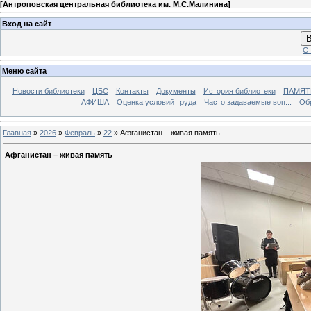
[
Антроповская центральная библиотека им. М.С.Малинина
]
Вход на сайт
В
Ст
Меню сайта
Новости библиотеки
ЦБС
Контакты
Документы
История библиотеки
ПАМЯТЬ
АФИША
Оценка условий труда
Часто задаваемые воп...
Об
Главная
»
2026
»
Февраль
»
22
» Афганистан – живая память
Афганистан – живая память