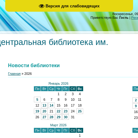
Версия для слабовидящих
Воскресенье, 09
Приветствую Вас
Гость
|
Рег
центральная библиотека им.
Новости библиотеки
Главная
»
2026
Январь 2026
Пн
Вт
Ср
Чт
Пт
Сб
Вс
Пн
1
2
3
4
5
6
7
8
9
10
11
2
12
13
14
15
16
17
18
9
19
20
21
22
23
24
25
16
26
27
28
29
30
31
23
Март 2026
Пн
Вт
Ср
Чт
Пт
Сб
Вс
Пн
1