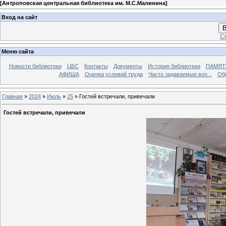
[
Антроповская центральная библиотека им. М.С.Малинина
]
Вход на сайт
В
Ст
Меню сайта
Новости библиотеки
ЦБС
Контакты
Документы
История библиотеки
ПАМЯТЬ
АФИША
Оценка условий труда
Часто задаваемые воп...
Об
Главная
»
2024
»
Июль
»
25
» Гостей встречали, привечали
Гостей встречали, привечали