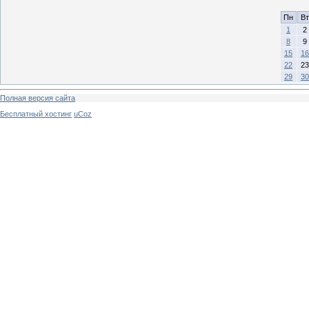
Пн
Вт
1
2
8
9
15
16
22
23
29
30
Полная версия сайта
Бесплатный хостинг
uCoz