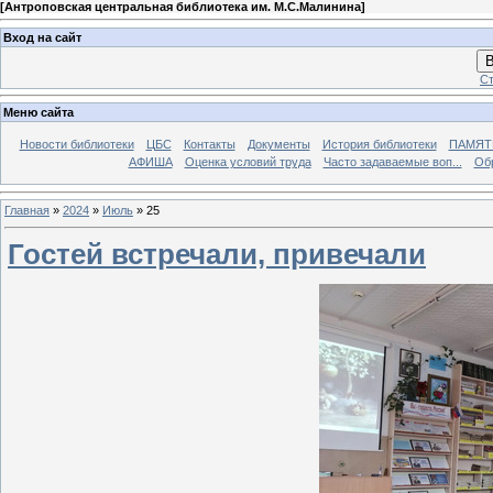
[
Антроповская центральная библиотека им. М.С.Малинина
]
Вход на сайт
В
Ст
Меню сайта
Новости библиотеки
ЦБС
Контакты
Документы
История библиотеки
ПАМЯТЬ
АФИША
Оценка условий труда
Часто задаваемые воп...
Об
Главная
»
2024
»
Июль
»
25
Гостей встречали, привечали