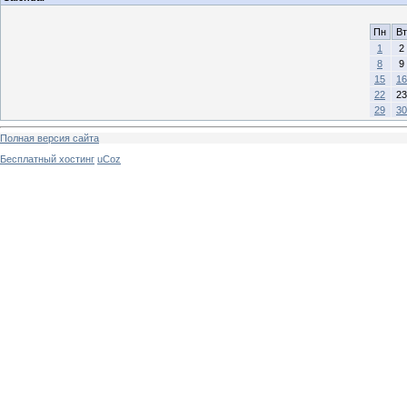
Пн
Вт
1
2
8
9
15
16
22
23
29
30
Полная версия сайта
Бесплатный хостинг
uCoz