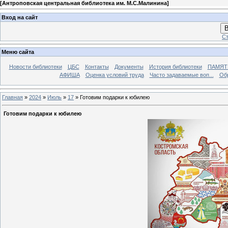
[
Антроповская центральная библиотека им. М.С.Малинина
]
Вход на сайт
В
Ст
Меню сайта
Новости библиотеки
ЦБС
Контакты
Документы
История библиотеки
ПАМЯТЬ
АФИША
Оценка условий труда
Часто задаваемые воп...
Об
Главная
»
2024
»
Июль
»
17
» Готовим подарки к юбилею
Готовим подарки к юбилею