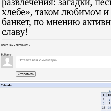
развлечения: загадки, пес
хлебе», таком любимом и
банкет, по мнению активн
славу!
Всего комментариев
:
0
Войдите:
Отправить
Calendar
«
Пн
Вт
1
2
8
9
15
16