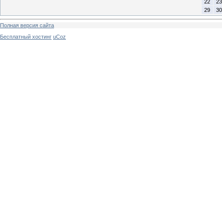
22
23
29
30
Полная версия сайта
Бесплатный хостинг
uCoz