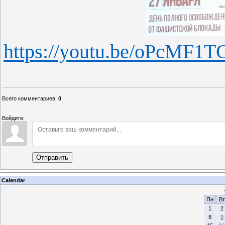
https://youtu.be/oPcMF1T
Всего комментариев
:
0
Войдите:
Отправить
Calendar
Пн
Вт
1
2
8
9