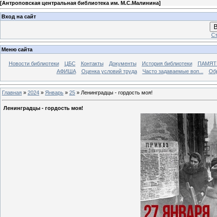
[
Антроповская центральная библиотека им. М.С.Малинина
]
Вход на сайт
В
Ст
Меню сайта
Новости библиотеки
ЦБС
Контакты
Документы
История библиотеки
ПАМЯТЬ
АФИША
Оценка условий труда
Часто задаваемые воп...
Об
Главная
»
2024
»
Январь
»
25
» Ленинградцы - гордость моя!
Ленинградцы - гордость моя!