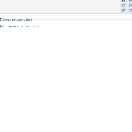
15
16
22
23
29
30
Полная версия сайта
Бесплатный хостинг
uCoz