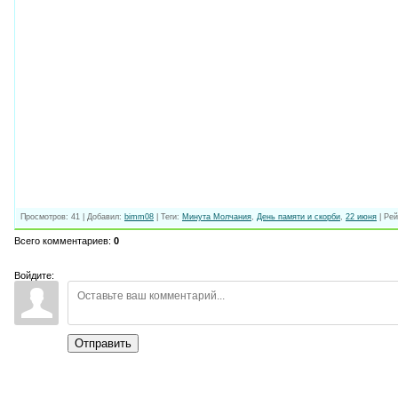
Просмотров
:
41
|
Добавил
:
bimm08
|
Теги
:
Минута Молчания
,
День памяти и скорби
,
22 июня
|
Рей
Всего комментариев
:
0
Войдите:
Отправить