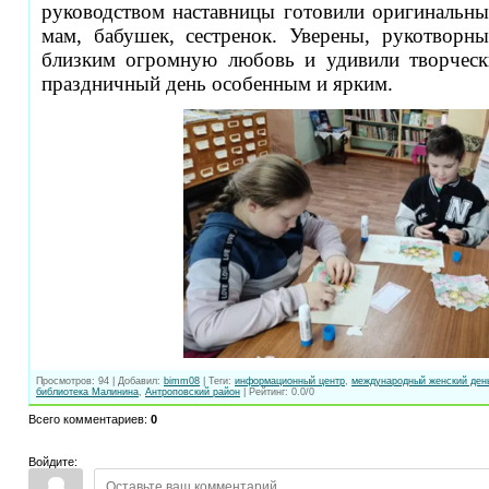
руководством наставницы готовили оригинальн
мам, бабушек, сестренок. Уверены, рукотворны
близким огромную любовь и удивили творческ
праздничный день особенным и ярким.
Просмотров
:
94
|
Добавил
:
bimm08
|
Теги
:
информационный центр
,
международный женский ден
библиотека Малинина
,
Антроповский район
|
Рейтинг
:
0.0
/
0
Всего комментариев
:
0
Войдите: