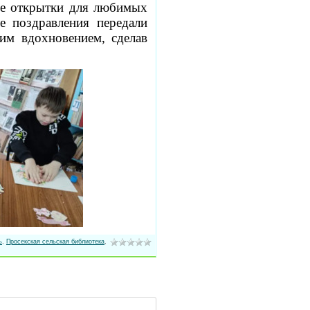
ые открытки для любимых
е поздравления передали
им вдохновением, сделав
ь
,
Просекская сельская библиотека
,