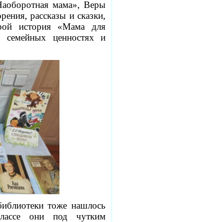
Наоборотная мама», Веры
рения, рассказы и сказки,
рой история «Мама для
о семейных ценностях и
библиотеки тоже нашлось
классе они под чутким