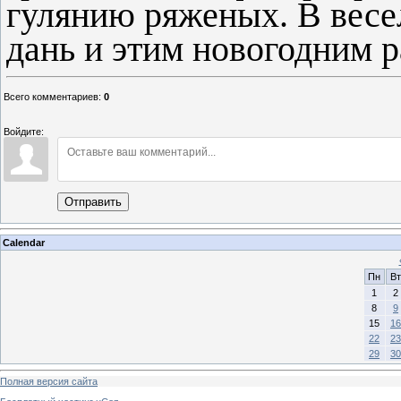
гулянию ряженых. В весе
дань и этим новогодним р
Всего комментариев
:
0
Войдите:
Отправить
Calendar
Пн
Вт
1
2
8
9
15
16
22
23
29
30
Полная версия сайта