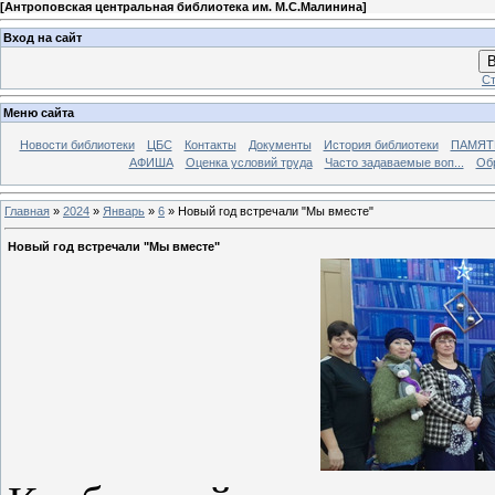
[
Антроповская центральная библиотека им. М.С.Малинина
]
Вход на сайт
В
Ст
Меню сайта
Новости библиотеки
ЦБС
Контакты
Документы
История библиотеки
ПАМЯТЬ
АФИША
Оценка условий труда
Часто задаваемые воп...
Об
Главная
»
2024
»
Январь
»
6
» Новый год встречали "Мы вместе"
Новый год встречали "Мы вместе"