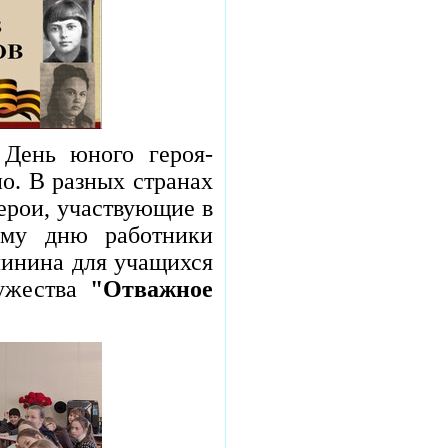
День юного героя-
о. В разных странах
ерои, участвующие в
ому дню работники
линина для учащихся
мужества
"Отважное