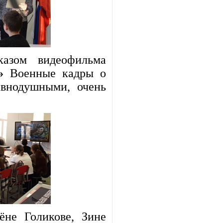
азом видеофильма
»
Военные кадры о
авнодушными, очень
не Голикове, Зине