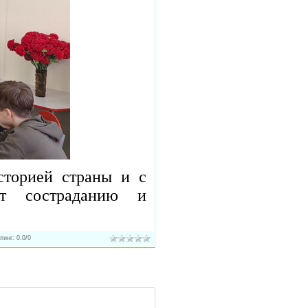
сторией страны и с
ат состраданию и
тинг
:
0.0
/
0