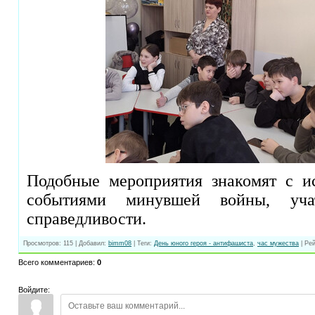
Подобные мероприятия знакомят с и
событиями минувшей войны, уч
справедливости.
Просмотров
:
115
|
Добавил
:
bimm08
|
Теги
:
День юного героя - антифашиста
,
час мужества
|
Рей
Всего комментариев
:
0
Войдите: