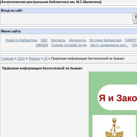
[
Антроповская центральная библиотека им. М.С.Малинина
]
Вход на сайт
В
Ст
Меню сайта
Новости библиотеки
ЦБС
Контакты
Документы
История библиотеки
ПАМЯТЬ
АФИША
Оценка условий труда
Часто задаваемые воп...
Об
Главная
»
2024
»
Январь
»
18
» Правовая информация бесполезной не бывает
Правовая информация бесполезной не бывает