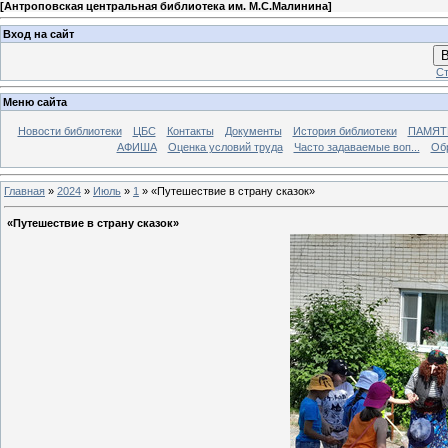
[
Антроповская центральная библиотека им. М.С.Малинина
]
Вход на сайт
В
Ст
Меню сайта
Новости библиотеки
ЦБС
Контакты
Документы
История библиотеки
ПАМЯТЬ
АФИША
Оценка условий труда
Часто задаваемые воп...
Об
Главная
»
2024
»
Июль
»
1
» «Путешествие в страну сказок»
«Путешествие в страну сказок»