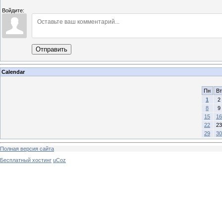
Войдите:
Отправить
Calendar
Пн
Вт
1
2
8
9
15
16
22
23
29
30
Полная версия сайта
Бесплатный хостинг
uCoz