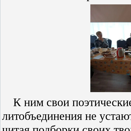
К ним свои поэтически
литобъединения не устают
читая подборки своих тво