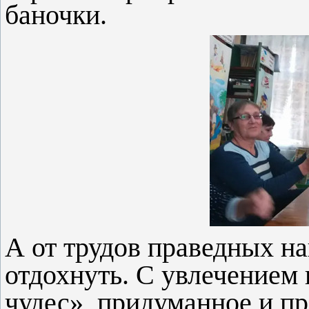
баночки.
А от трудов праведных н
отдохнуть. С увлечением
чудес», придуманное и п