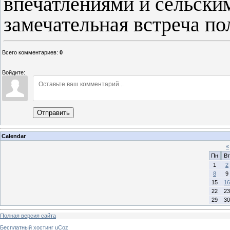
впечатлениями и сельск
замечательная встреча по
Всего комментариев
:
0
Войдите:
Отправить
Calendar
«
Пн
Вт
1
2
8
9
15
16
22
23
29
30
Полная версия сайта
Бесплатный хостинг
uCoz