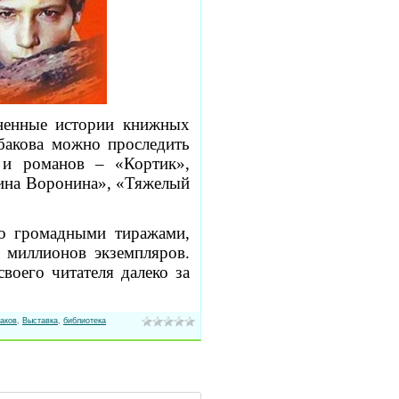
зненные истории книжных
бакова можно проследить
 и романов – «Кортик»,
ина Воронина», «Тяжелый
о громадными тиражами,
 миллионов экземпляров.
воего читателя далеко за
аков
,
Выставка
,
библиотека