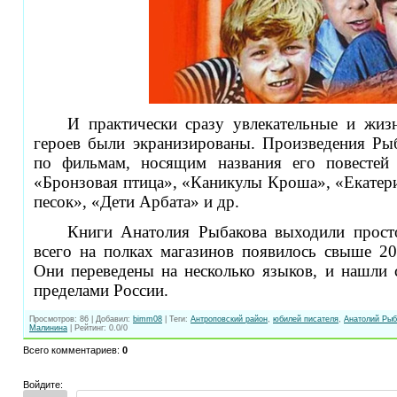
И практически сразу увлекательные и жи
героев были экранизированы. Произведения Ры
по фильмам, носящим названия его повестей
«Бронзовая птица», «Каникулы Кроша», «Екатер
песок», «Дети Арбата» и др.
Книги Анатолия Рыбакова выходили прост
всего на полках магазинов появилось свыше 20
Они переведены на несколько языков, и нашли с
пределами России.
Просмотров
:
86
|
Добавил
:
bimm08
|
Теги
:
Антроповский район
,
юбилей писателя
,
Анатолий Рыб
Малинина
|
Рейтинг
:
0.0
/
0
Всего комментариев
:
0
Войдите: