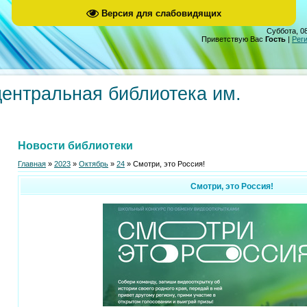
Версия для слабовидящих
Суббота, 08
Приветствую Вас
Гость
|
Рег
центральная библиотека им.
Новости библиотеки
Главная
»
2023
»
Октябрь
»
24
» Смотри, это Россия!
Смотри, это Россия!