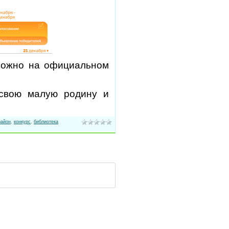
можно на официальном
 свою малую родину и
район
,
конкурс
,
библиотека