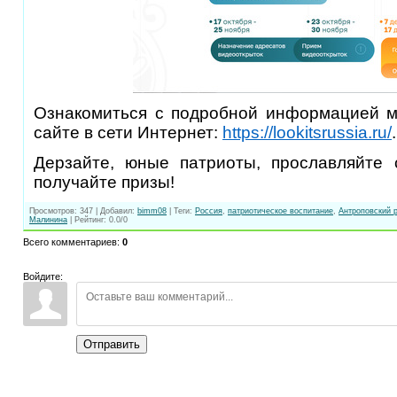
Ознакомиться с подробной информацией 
сайте в сети Интернет:
https://lookitsrussia.ru/
.
Дерзайте, юные патриоты, прославляйте
получайте призы!
Просмотров
:
347
|
Добавил
:
bimm08
|
Теги
:
Россия
,
патриотическое воспитание
,
Антроповский 
Малинина
|
Рейтинг
:
0.0
/
0
Всего комментариев
:
0
Войдите:
Отправить