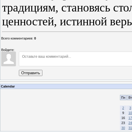
традициям, становясь ст
ценностей, истинной веры
Всего комментариев
:
0
Войдите:
Отправить
Calendar
Пн
Вт
2
3
9
10
16
17
23
24
30
31