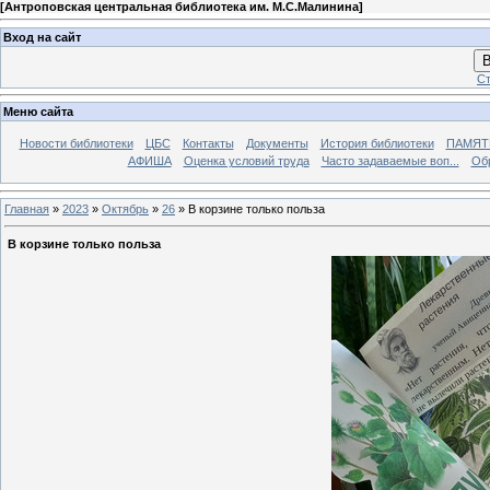
[
Антроповская центральная библиотека им. М.С.Малинина
]
Вход на сайт
В
Ст
Меню сайта
Новости библиотеки
ЦБС
Контакты
Документы
История библиотеки
ПАМЯТЬ
АФИША
Оценка условий труда
Часто задаваемые воп...
Об
Главная
»
2023
»
Октябрь
»
26
» В корзине только польза
В корзине только польза