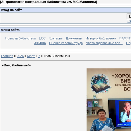
[
Антроповская центральная библиотека им. М.С.Малинина
]
Вход на сайт
В
Ст
Меню сайта
Новости библиотеки
ЦБС
Контакты
Документы
История библиотеки
ПАМЯТЬ
АФИША
Оценка условий труда
Часто задаваемые воп...
Об
Главная
»
2026
»
Март
»
7
» «Вам, Любимые!»
«Вам, Любимые!»