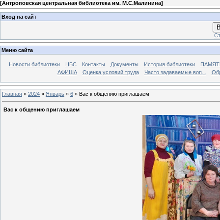
[
Антроповская центральная библиотека им. М.С.Малинина
]
Вход на сайт
В
Ст
Меню сайта
Новости библиотеки
ЦБС
Контакты
Документы
История библиотеки
ПАМЯТЬ
АФИША
Оценка условий труда
Часто задаваемые воп...
Об
Главная
»
2024
»
Январь
»
6
» Вас к общению приглашаем
Вас к общению приглашаем