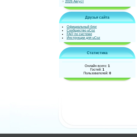
2026 Август
Друзья сайта
Официальный блог
Сообщество uCoz
FAQ по системе
Инструкции для uCoz
Статистика
Онлайн всего:
1
Гостей:
1
Пользователей:
0