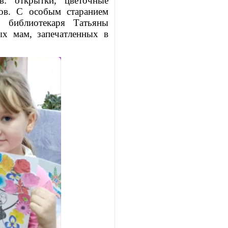
: открытки, цветочные
ков. С особым старанием
 библиотекаря Татьяны
х мам, запечатленных в