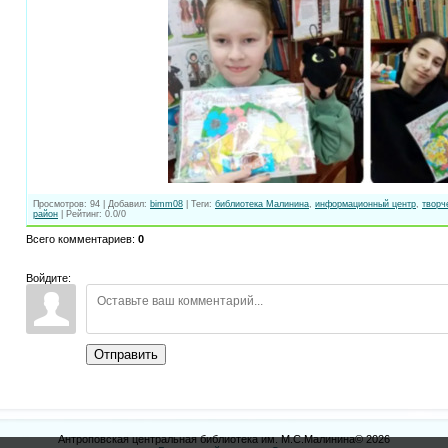
Просмотров
:
94
|
Добавил
:
bimm08
|
Теги
:
библиотека Малинина
,
информационный центр
,
творч
район
|
Рейтинг
:
0.0
/
0
Всего комментариев
:
0
Войдите:
Отправить
Антроповская центральная библиотека им. М.С.Малинина© 2026