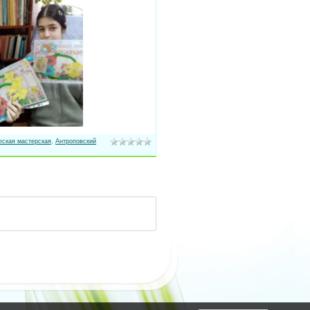
еская мастерская
,
Антроповский