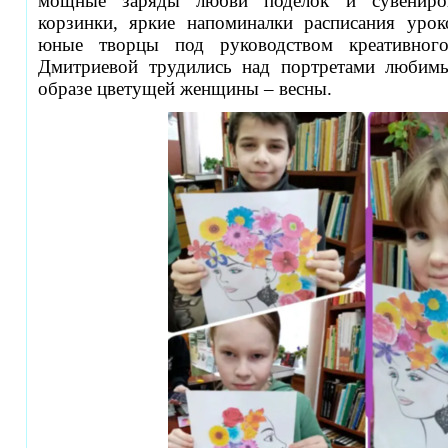
мощные заряды любви поделок и сувениров
корзинки, яркие напоминалки расписания уро
юные творцы под руководством креативного
Дмитриевой трудились над портретами любимы
образе цветущей женщины – весны.