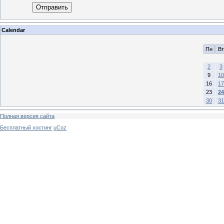
Отправить
Calendar
Пн
Вт
2
3
9
10
16
17
23
24
30
31
Полная версия сайта
Бесплатный хостинг
uCoz