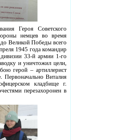
звания Героя Советского
бороны немцев во время
 до Великой Победы всего
апреля 1945 года командир
 дивизии 33-й армии 1-го
аводку и уничтожил цели,
бою герой – артиллерист
е. Первоначально
Виталия
фицерском кладбище г.
честями перезахоронен в