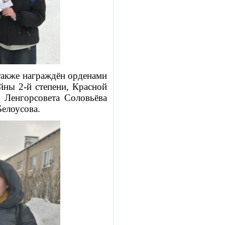
также награждён орденами
йны 2-й степени, Красной
 Ленгорсовета Соловьёва
Белоусова.