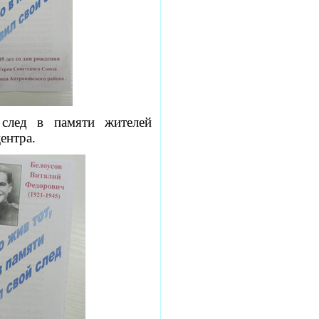
 след в памяти жителей
ентра.