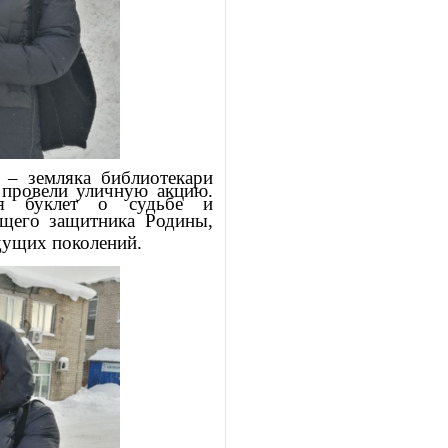
 – земляка библиотекари
 провели уличную акцию.
ся буклет о судьбе и
ящего защитника Родины,
дущих поколений.