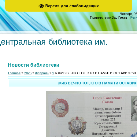
Версия для слабовидящих
Четверг, 06
Приветствую Вас
Гость
|
Рег
центральная библиотека им.
Новости библиотеки
Главная
»
2026
»
Февраль
»
9
» ЖИВ ВЕЧНО ТОТ, КТО В ПАМЯТИ ОСТАВИЛ СЛ
ЖИВ ВЕЧНО ТОТ, КТО В ПАМЯТИ ОСТАВИ