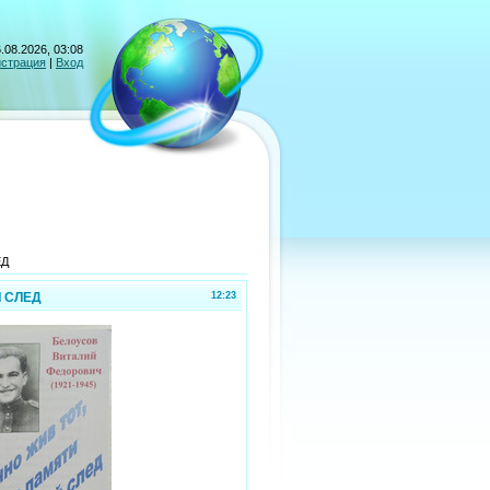
.08.2026, 03:08
истрация
|
Вход
ЕД
Л СЛЕД
12:23