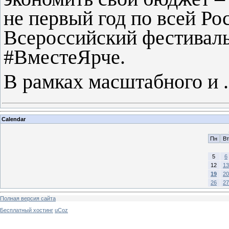
не первый год по всей Ро
Всероссийский фестиваль
#ВместеЯрче
.
В рамках масштабного и
Calendar
Пн
Вт
5
6
12
13
19
20
26
27
Полная версия сайта
Бесплатный хостинг
uCoz