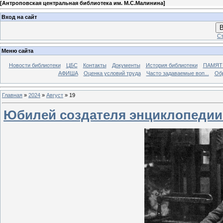
[
Антроповская центральная библиотека им. М.С.Малинина
]
Вход на сайт
В
Ст
Меню сайта
Новости библиотеки
ЦБС
Контакты
Документы
История библиотеки
ПАМЯТЬ
АФИША
Оценка условий труда
Часто задаваемые воп...
Об
Главная
»
2024
»
Август
»
19
Юбилей создателя энциклопедии 