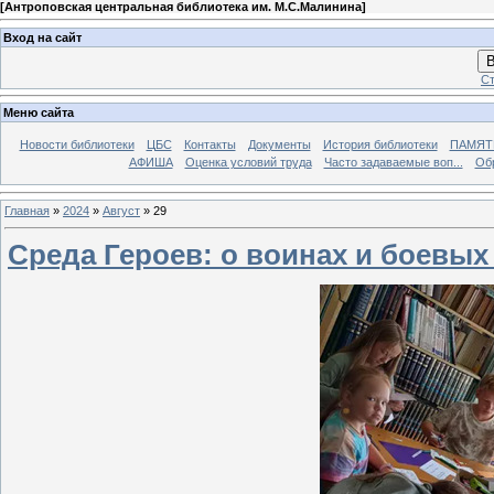
[
Антроповская центральная библиотека им. М.С.Малинина
]
Вход на сайт
В
Ст
Меню сайта
Новости библиотеки
ЦБС
Контакты
Документы
История библиотеки
ПАМЯТЬ
АФИША
Оценка условий труда
Часто задаваемые воп...
Об
Главная
»
2024
»
Август
»
29
Среда Героев: о воинах и боевы