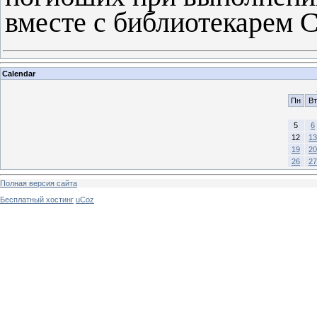
вместе с библиотекарем 
Calendar
Пн
Вт
5
6
12
13
19
20
26
27
Полная версия сайта
Бесплатный хостинг
uCoz