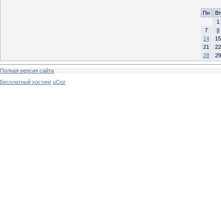
Пн
Вт
1
7
8
14
15
21
22
28
29
Полная версия сайта
Бесплатный хостинг
uCoz