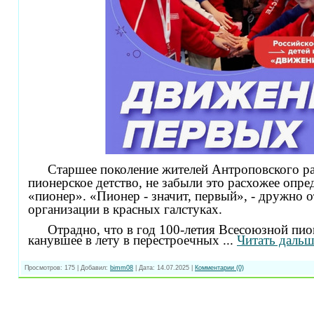
Старшее поколение жителей Антроповского ра
пионерское детство, не забыли это расхожее опре
«пионер». «Пионер - значит, первый», - дружно 
организации в красных галстуках.
Отрадно, что в год 100-летия Всесоюзной пи
канувшее в лету в перестроечных
...
Читать дальш
Просмотров:
175
|
Добавил:
bimm08
|
Дата:
14.07.2025
|
Комментарии (0)