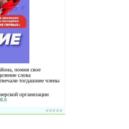
йона, помня свое
деление слова
отвечали тогдашние члены
онерской организации
е »