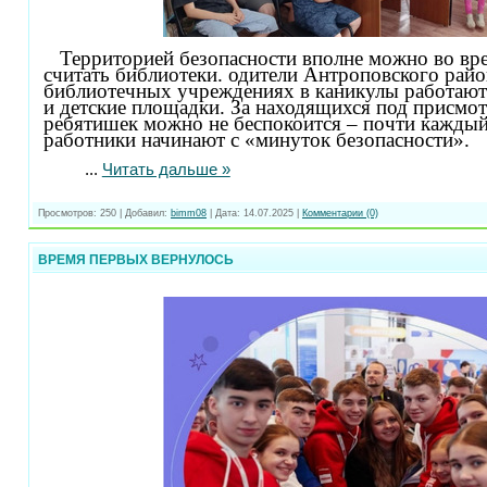
Территорией безопасности вполне можно во вр
считать библиотеки. одители Антроповского райо
библиотечных учреждениях в каникулы работают
и детские площадки. За находящихся под присмо
ребятишек можно не беспокоится – почти каждый
работники начинают с «минуток безопасности».
...
Читать дальше »
Просмотров:
250
|
Добавил:
bimm08
|
Дата:
14.07.2025
|
Комментарии (0)
ВРЕМЯ ПЕРВЫХ ВЕРНУЛОСЬ