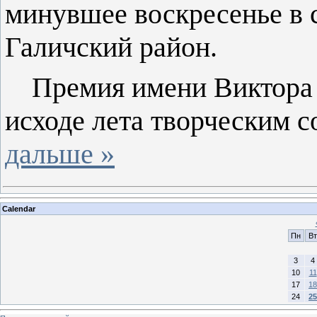
минувшее воскресенье в 
Галичский район.
Премия имени Виктора
исходе лета творческим 
дальше »
Calendar
Пн
Вт
3
4
10
11
17
18
24
25