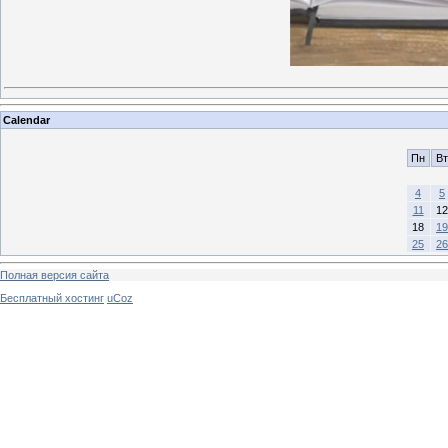
Calendar
Пн
Вт
4
5
11
12
18
19
25
26
Полная версия сайта
Бесплатный хостинг
uCoz