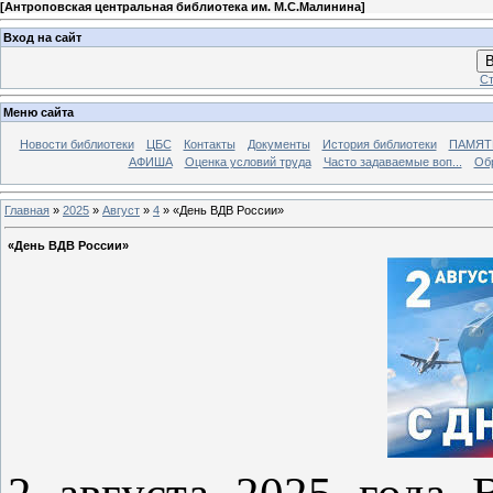
[
Антроповская центральная библиотека им. М.С.Малинина
]
Вход на сайт
В
Ст
Меню сайта
Новости библиотеки
ЦБС
Контакты
Документы
История библиотеки
ПАМЯТЬ
АФИША
Оценка условий труда
Часто задаваемые воп...
Об
Главная
»
2025
»
Август
»
4
» «День ВДВ России»
«День ВДВ России»