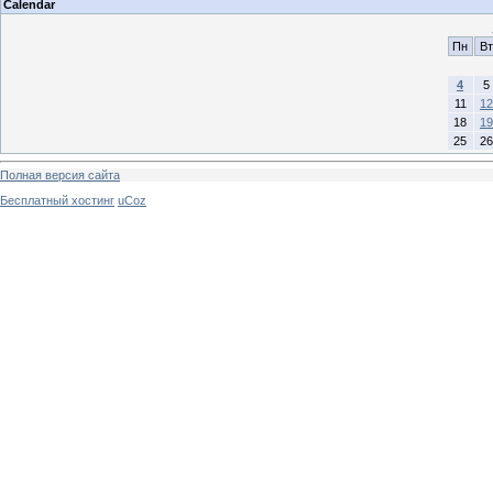
Calendar
Пн
Вт
4
5
11
12
18
19
25
26
Полная версия сайта
Бесплатный хостинг
uCoz