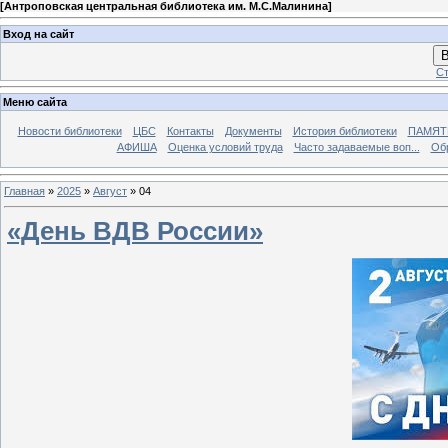
[
Антроповская центральная библиотека им. М.С.Малинина
]
Вход на сайт
В
Ст
Меню сайта
Новости библиотеки
ЦБС
Контакты
Документы
История библиотеки
ПАМЯТЬ
АФИША
Оценка условий труда
Часто задаваемые воп...
Об
Главная
»
2025
»
Август
»
04
«День ВДВ России»