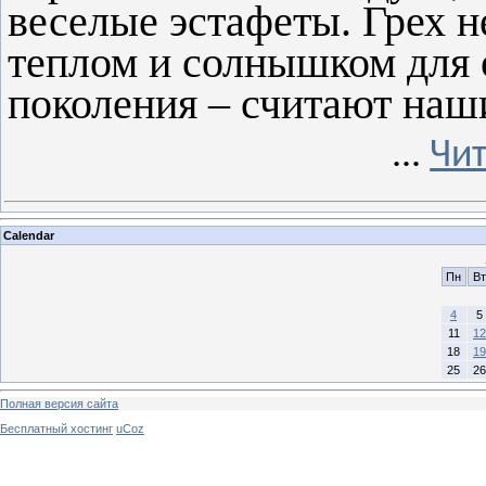
веселые эстафеты. Грех н
теплом и солнышком для 
поколения – считают наш
...
Чит
Calendar
Пн
Вт
4
5
11
12
18
19
25
26
Полная версия сайта
Бесплатный хостинг
uCoz