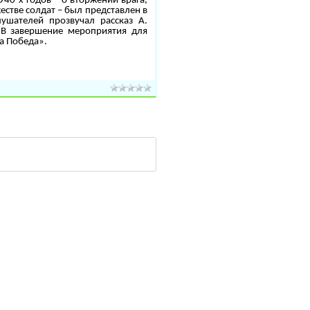
940-х годов – о вторжении врага,
стве солдат – был представлен в
ушателей прозвучал рассказ А.
 В завершение мероприятия для
а Победа».