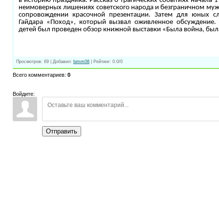
в историю праздника. Рассказ о трагических событиях начала 1
неимоверных лишениях советского народа и безграничном муже
сопровождении красочной презентации. Затем для юных сл
Гайдара «Поход», который вызвал оживленное обсуждение.
детей был проведен обзор книжной выставки «Была война, был
Просмотров
:
69
|
Добавил
:
bimm08
|
Рейтинг
:
0.0
/
0
Всего комментариев
:
0
Войдите:
Отправить