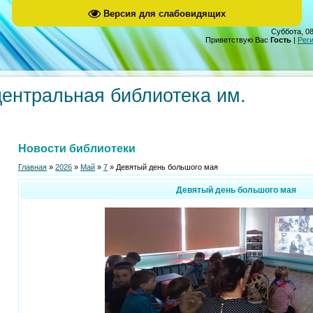
Версия для слабовидящих
Суббота, 08
Приветствую Вас
Гость
|
Рег
центральная библиотека им.
Новости библиотеки
Главная
»
2026
»
Май
»
7
» Девятый день большого мая
Девятый день большого мая