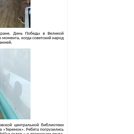
тране, День Победы в Великой
о момента, когда советский народ
анией.
овской центральной библиотеки
а «Теремок». Ребята погрузились