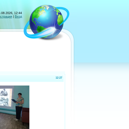
.08.2026, 12:44
истрация
|
Вход
12:27