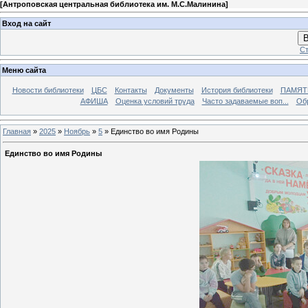
[
Антроповская центральная библиотека им. М.С.Малинина
]
Вход на сайт
В
Ст
Меню сайта
Новости библиотеки
ЦБС
Контакты
Документы
История библиотеки
ПАМЯТЬ
АФИША
Оценка условий труда
Часто задаваемые воп...
Об
Главная
»
2025
»
Ноябрь
»
5
» Единство во имя Родины
Единство во имя Родины