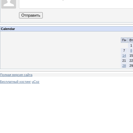
Отправить
Calendar
Пн
Вт
1
7
8
14
15
21
22
28
29
Полная версия сайта
Бесплатный хостинг
uCoz