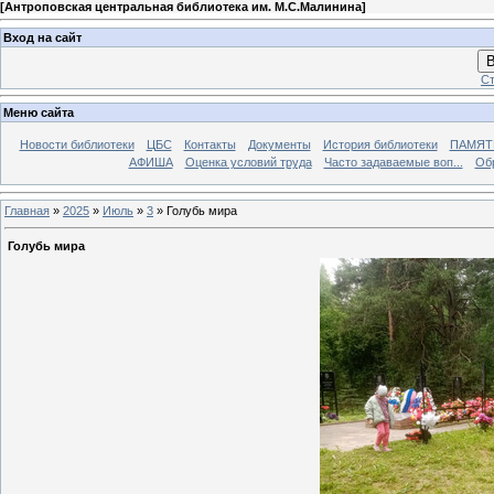
[
Антроповская центральная библиотека им. М.С.Малинина
]
Вход на сайт
В
Ст
Меню сайта
Новости библиотеки
ЦБС
Контакты
Документы
История библиотеки
ПАМЯТЬ
АФИША
Оценка условий труда
Часто задаваемые воп...
Об
Главная
»
2025
»
Июль
»
3
» Голубь мира
Голубь мира