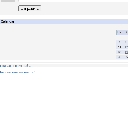
Отправить
Calendar
Пн
Вт
4
5
11
12
18
19
25
26
Полная версия сайта
Бесплатный хостинг
uCoz