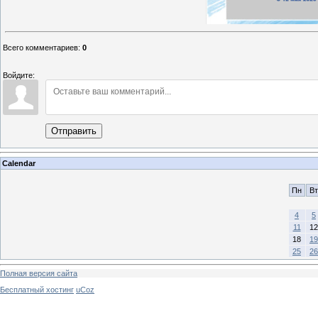
Всего комментариев
:
0
Войдите:
Отправить
Calendar
Пн
Вт
4
5
11
12
18
19
25
26
Полная версия сайта
Бесплатный хостинг
uCoz