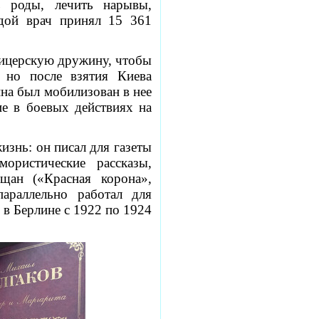
ь роды, лечить нарывы,
одой врач принял 15 361
офицерскую дружину, чтобы
 но после взятия Киева
на был мобилизован в нее
ие в боевых действиях на
изнь: он
писал для газеты
ористические рассказы,
щан («Красная корона»,
араллельно работал для
в Берлине с 1922 по 1924