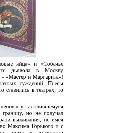
ковые яйца» и
«Собачье
ите дьявола в Москву
у - «Мастер и Маргарита»)
начных суждений. Пьесы
 ставились в театрах, то
шения к установившемуся
 границу, но не получал
грани выживания, не имея
тво Максима Горького и с
лю доступ к должности