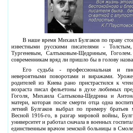
В наше время Михаил Булгаков по праву сто
известными русскими писателями - Толстым,
Тургеневым, Салтыковым-Щедриным, Гоголем
современникам вряд ли пришло бы в голову назва
Его судьба - профессиональная и пис
невероятными поворотами и виражами. Уроже
родителей из Киева рано пристрастился к чте
возраста писал фельетоны в духе любимых пре
Гоголя, Михаила Салтыкова-Щедрина и Антон
матери, которая после смерти отца одна воспит
летний Булгаков выбрал по примеру братьев 
Весной 1916-го, в разгар мировой войны, Булг
университет и работал сначала в военных госпита
единственным врачом земской больницы в Смоле