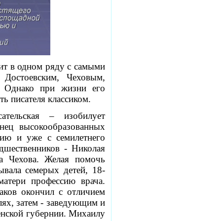
ит в одном ряду с самыми
 Достоевским, Чеховым,
. Однако при жизни его
ть писателя классиком.
ательская – изобилует
нец высокообразованных
нию и уже с семилетнего
дшественников - Николая
а Чехова.
Желая помочь
ывала семерых детей, 18-
матери профессию врача.
аков окончил с отличием
лях, затем - заведующим и
нской губернии.
Михаилу