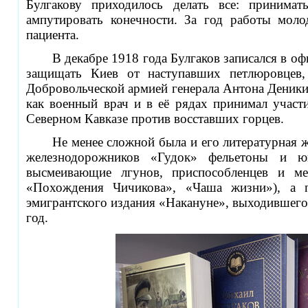
Булгакову приходилось делать все: принимат
ампутировать конечности. За год работы мол
пациента.
В декабре 1918 года Булгаков записался в 
защищать Киев от наступавших петлюровцев,
Добровольческой армией генерала Антона Деники
как военный врач и в её рядах принимал участ
Северном Кавказе против восставших горцев.
Не менее сложной была и его литературная ж
железнодорожников «Гудок» фельетоны и юм
высмеивающие лгунов, приспособленцев и ме
«Похождения Чичикова», «Чаша жизни»), а п
эмигрантского издания «Накануне», выходившего 
год.