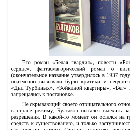
Его роман «Белая гвардия», повести «Ро
сердце»,
фантасмагорический роман о виз
(окончательное название утвердилось в 1937 год
неизменно вызывали бурю критики и неодноз
«Дни Турбиных», «Зойкиной квартиры», «Бег» то
запрещались к постановке.
Не скрывающий своего отрицательного отно
в стране режиму, Булгаков пытался выехать за
разрешения. В какой-то момент он остался на 
средств к существованию, и только заступничес
его подачи самого Сталина открыло писате