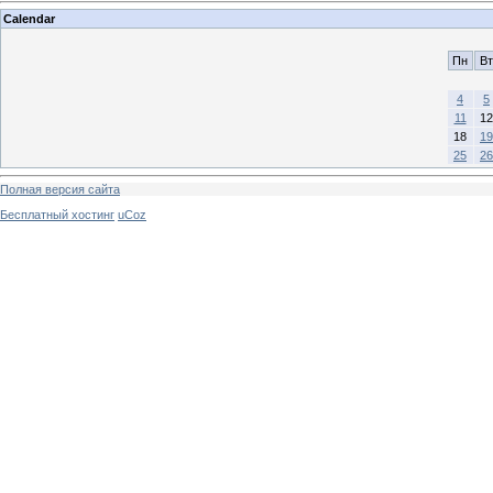
Calendar
Пн
Вт
4
5
11
12
18
19
25
26
Полная версия сайта
Бесплатный хостинг
uCoz