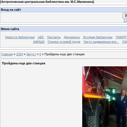
[
Антроповская центральная библиотека им. М.С.Малинина
]
Вход на сайт
В
Ст
Меню сайта
Новости библиотеки
ЦБС
Контакты
Документы
История библиотеки
ПАМЯТЬ
АФИША
Оценка условий труда
Часто задаваемые воп...
Об
Главная
»
2024
»
Август
»
6
» Пройдены еще две станции
Пройдены еще две станции