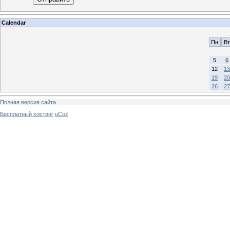
Calendar
Пн
Вт
5
6
12
13
19
20
26
27
Полная версия сайта
Бесплатный хостинг
uCoz