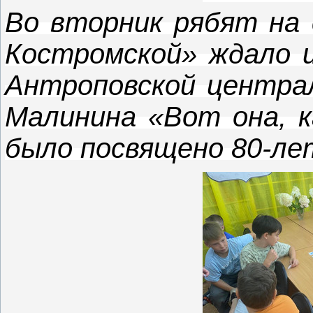
Во вторник рябят на 
Костромской» ждало 
Антроповской централ
Малинина «Вот она, к
было посвящено 80-ле