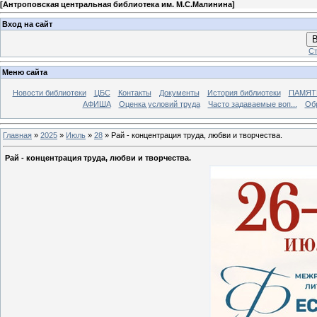
[
Антроповская центральная библиотека им. М.С.Малинина
]
Вход на сайт
В
Ст
Меню сайта
Новости библиотеки
ЦБС
Контакты
Документы
История библиотеки
ПАМЯТЬ
АФИША
Оценка условий труда
Часто задаваемые воп...
Об
Главная
»
2025
»
Июль
»
28
» Рай - концентрация труда, любви и творчества.
Рай - концентрация труда, любви и творчества.