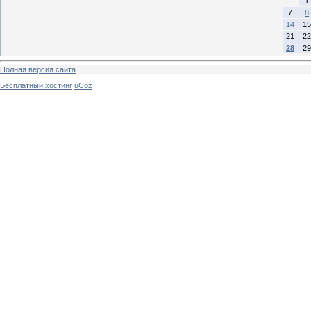
1
7
8
14
15
21
22
28
29
Полная версия сайта
Бесплатный хостинг
uCoz