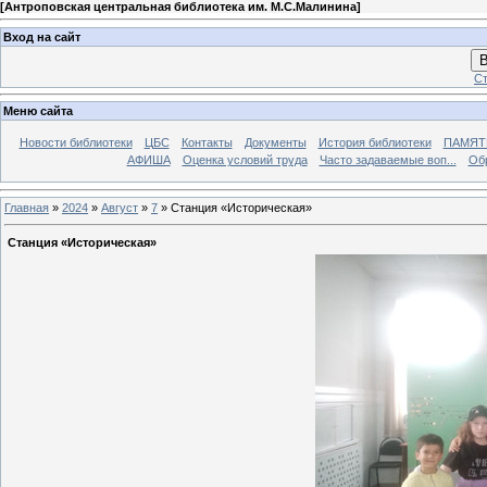
[
Антроповская центральная библиотека им. М.С.Малинина
]
Вход на сайт
В
Ст
Меню сайта
Новости библиотеки
ЦБС
Контакты
Документы
История библиотеки
ПАМЯТЬ
АФИША
Оценка условий труда
Часто задаваемые воп...
Об
Главная
»
2024
»
Август
»
7
» Станция «Историческая»
Станция «Историческая»