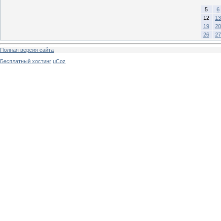
5
6
12
13
19
20
26
27
Полная версия сайта
Бесплатный хостинг
uCoz