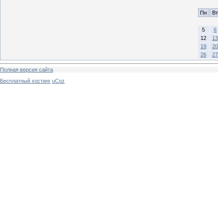
Пн
Вт
5
6
12
13
19
20
26
27
Полная версия сайта
Бесплатный хостинг
uCoz