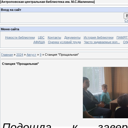
[
Антроповская центральная библиотека им. М.С.Малинина
]
Вход на сайт
В
Ст
Меню сайта
Новости библиотеки
ЦБС
Контакты
Документы
История библиотеки
ПАМЯТЬ
АФИША
Оценка условий труда
Часто задаваемые воп...
Об
Главная
»
2024
»
Август
»
9
» Станция "Прощальная"
Станция "Прощальная"
Подошла к завер