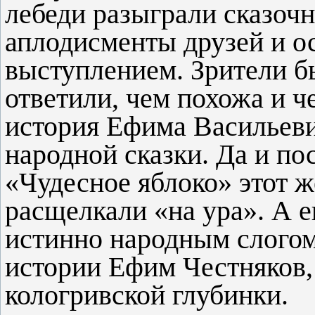
лебеди разыграли сказоч
аплодисменты друзей и о
выступлением. Зрители б
ответили, чем похожа и ч
история Ефима Васильеви
народной сказки. Да и по
«Чудесное яблоко» этот 
расщелкали «на ура». А е
истинно народным слогом
истории Ефим Честняков,
кологривской глубинки.