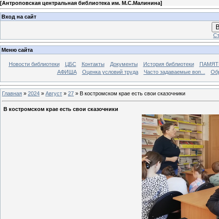
[
Антроповская центральная библиотека им. М.С.Малинина
]
Вход на сайт
В
Ст
Меню сайта
Новости библиотеки
ЦБС
Контакты
Документы
История библиотеки
ПАМЯТЬ
АФИША
Оценка условий труда
Часто задаваемые воп...
Об
Главная
»
2024
»
Август
»
27
» В костромском крае есть свои сказочники
В костромском крае есть свои сказочники