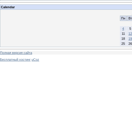
Calendar
Пн
Вт
4
5
11
12
18
19
25
26
Полная версия сайта
Бесплатный хостинг
uCoz